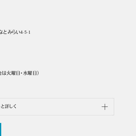
とみらい4-5-1
合は火曜日･水曜日）
っと詳しく