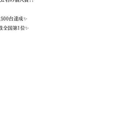
ら２名の個人賞！！
５００台達成✨
数全国第１位✨