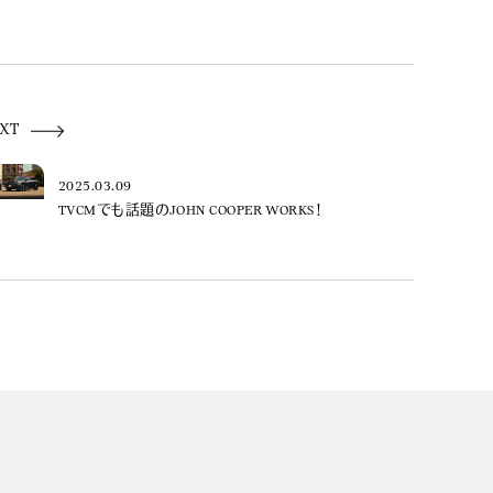
XT
2025.03.09
TVCMでも話題のJOHN COOPER WORKS！