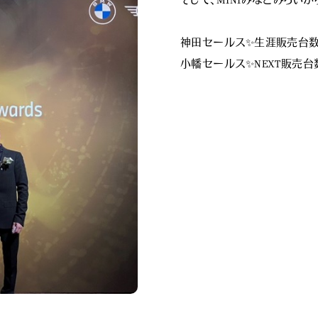
そして、MINIみなとみらいか
神田セールス✨生涯販売台数
小幡セールス✨NEXT販売台